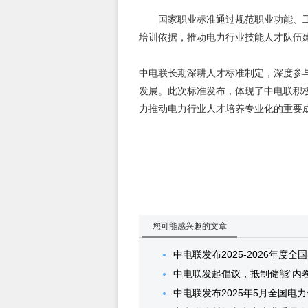
国家职业标准通过规范职业功能、
培训依据，推动电力行业技能人才队伍
中电联长期深耕人才标准制定，深度参
发展。此次标准发布，体现了中电联积
力推动电力行业人才培养专业化的重要
您可能感兴趣的文章
中电联发布2025-2026年度
中电联发起倡议，抵制储能“内
中电联发布2025年5月全国电力