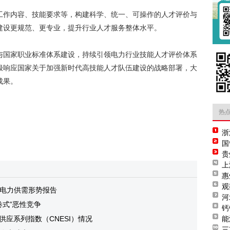
工作内容、技能要求等，构建科学、统一、可操作的人才评价与
建设更规范、更专业，提升行业人才服务整体水平。
与国家职业标准体系建设，持续引领电力行业技能人才评价体系
极响应国家关于加强新时代高技能人才队伍建设的战略部署，大
成果。
热
浙
国
贵
上
惠
观
全国电力供需形势报告
河
卷式”恶性竞争
钙
供应系列指数（CNESI）情况
能
三