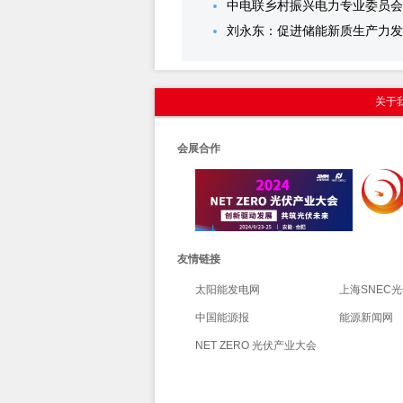
中电联乡村振兴电力专业委员会
刘永东：促进储能新质生产力发
关于
会展合作
友情链接
太阳能发电网
上海SNEC
中国能源报
能源新闻网
NET ZERO 光伏产业大会