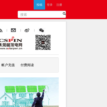
投稿
登录
注册
帐户充值
付费阅读