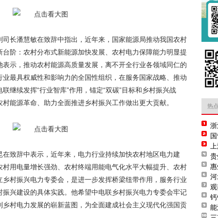
司长潘慧敏在致辞中指出，近年来，国家能源局推动我国农村
新台阶：农村分布式新能源加快发展、农村电力保障能力明显提
她表示，推动农村能源高质量发展，离不开全行业各领域同仁的
行业最具权威性和影响力的全国性组织，在服务国家战略、推动
联继续发挥“行业智库”作用，锚定“双碳”目标和乡村振兴战
农村能源革命、助力全面推进乡村振兴工作做出更大贡献。
热
浙
国
上
在致辞中表示，近年来，电力行业持续加快农村地区电力建
贵
惠
农村用电量增长强劲、农村终端用能电气化水平大幅提升、农村
河
立乡村振兴电力专委会，是进一步发挥桥梁纽带作用，服务行业
观
村振兴建设的具体实践。他希望中电联乡村振兴电力专委会牢记
钙
制乡村电力发展的崭新蓝图，为全面建成社会主义现代化强国贡
能
三