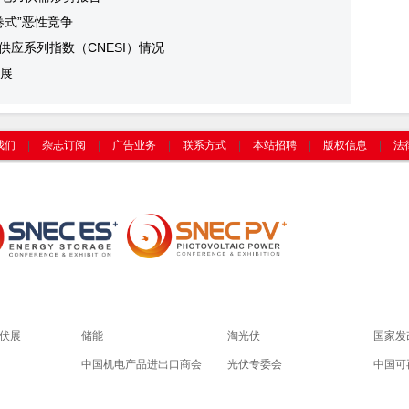
卷式”恶性竞争
供应系列指数（CNESI）情况
展
我们
|
杂志订阅
|
广告业务
|
联系方式
|
本站招聘
|
版权信息
|
法
光伏展
储能
淘光伏
国家发
中国机电产品进出口商会
光伏专委会
中国可