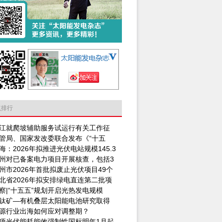
点排行
江就爬坡辅助服务试运行有关工作征
管局、国家发改委联合发布《“十五
海：2026年拟推进光伏电站规模145.3
州对已备案电力项目开展核查，包括3
州市2026年首批拟废止光伏项目49个
北省2026年拟安排绿电直连第二批项
察|“十五五”规划开启光热发电规模
钛矿—有机叠层太阳能电池研究取得
源行业出海如何应对调整期？
项光伏能耗能效强制性国标明年1月起