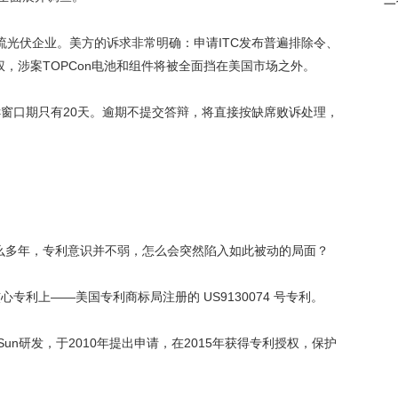
流光伏企业。美方的诉求非常明确：申请ITC发布普遍排除令、
，涉案TOPCon电池和组件将被全面挡在美国市场之外。
诉窗口期只有20天。逾期不提交答辩，将直接按缺席败诉处理，
么多年，专利意识并不弱，怎么会突然陷入如此被动的局面？
这件核心专利上——美国专利商标局注册的 US9130074 号专利。
Sun研发，于2010年提出申请，在2015年获得专利授权，保护