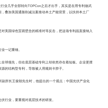
到中国光伏行业几乎全部转向TOPCon之后才出手，其实是在用专利做武
间，叠加美国通胀削减法案推动本土产能背景，以扶持本土厂
是对美国绿色贸易壁垒的精准对等反击，把这场专利战直接纳入
行业一记重锤。
上全球领先，但在底层基础专利上却依然存在着短板。企业更擅
根源的结构型专利，导致被人用规则卡脖子。
8所副所长王俊朝先生时，他提出的一个观点：中国光伏产业化
光伏行业，要重视对底层技术的研发。