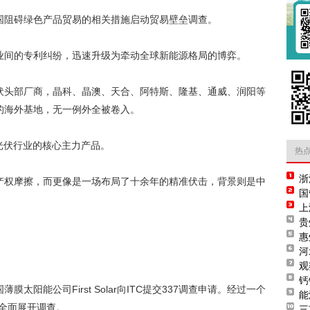
国阻碍绿色产品贸易的相关措施启动贸易壁垒调查。
业间的专利纠纷，迅速升级为牵动全球新能源格局的博弈。
伏头部厂商，晶科、晶澳、天合、阿特斯、隆基、通威、润阳等
的海外基地，无一例外全被卷入。
国光伏行业的核心主力产品。
热
浙
产权摩擦，而更像是一场布局了十余年的精准伏击，背景则是中
国
上
贵
惠
河
观
钙
薄膜太阳能公司First Solar向ITC提交337调查申请。经过一个
能
，全面展开调查。
三