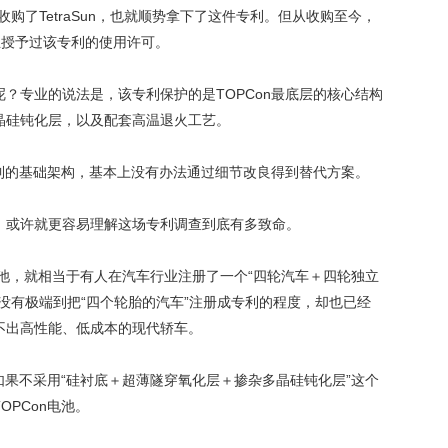
.3亿美元收购了TetraSun，也就顺势拿下了这件专利。但从收购至今，
案企业授予过该专利的使用许可。
？专业的说法是，该专利保护的是TOPCon最底层的核心结构
晶硅钝化层，以及配套高温退火工艺。
用到的基础架构，基本上没有办法通过细节改良得到替代方案。
，或许就更容易理解这场专利调查到底有多致命。
Con电池，就相当于有人在汽车行业注册了一个“四轮汽车＋四轮独立
没有极端到把“四个轮胎的汽车”注册成专利的程度，却也已经
不出高性能、低成本的现代轿车。
，如果不采用“硅衬底＋超薄隧穿氧化层＋掺杂多晶硅钝化层”这个
PCon电池。