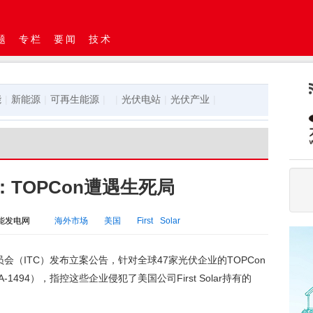
题
专栏
要闻
技术
能
|
新能源
|
可再生能源
|
|
光伏电站
|
光伏产业
|
：TOPCon遭遇生死局
能发电网
海外市场
美国
First
Solar
员会（ITC）发布立案公告，针对全球47家光伏企业的TOPCon
-1494），指控这些企业侵犯了美国公司First Solar持有的