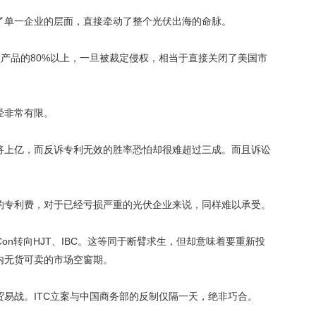
了单一企业的层面，直接牵动了整个光伏出海的命脉。
N型产品的80%以上，一旦被裁定侵权，相当于直接关闭了美国市
经非常有限。
将上亿，而反诉专利无效的胜率恐怕却很难超过三成。而且诉讼
。
的专利费，对于已经亏损严重的光伏企业来说，同样难以承受。
on转向HJT、IBC。这等同于断臂求生，但却意味着要重新投
内无货可卖的市场空窗期。
易战。ITC立案与中国商务部的反制仅隔一天，绝非巧合。