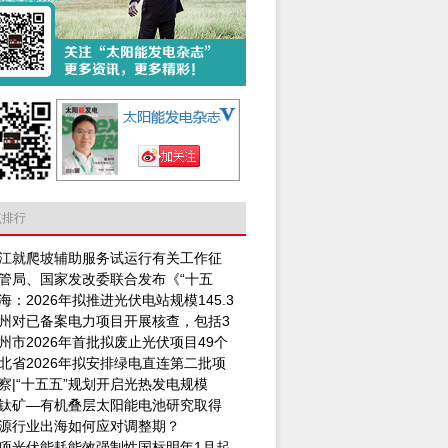
点排行
江就爬坡辅助服务试运行有关工作征
管局、国家发改委联合发布《“十五
海：2026年拟推进光伏电站规模145.3
州对已备案电力项目开展核查，包括3
州市2026年首批拟废止光伏项目49个
北省2026年拟安排绿电直连第二批项
察|“十五五”规划开启光热发电规模
钛矿—有机叠层太阳能电池研究取得
源行业出海如何应对调整期？
项光伏能耗能效强制性国标明年1月起