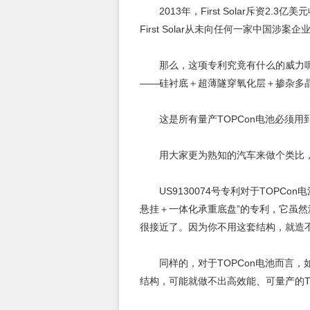
2013年，First Solar斥资2
First Solar从未向任何一家中国涉
那么，这项专利究竟有什么的威力呢
——硅衬底＋超薄隧穿氧化层＋掺杂多
这是所有量产TOPCon电池必须
用大家更为熟知的汽车来做个类比
US9130074号专利对于TOP
悬挂＋一体化承重底盘”的专利，它虽然
很接近了。因为你不用这套结构，就造
同样的，对于TOPCon电池而言
结构，可能就做不出高效能、可量产的TO