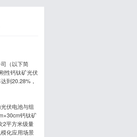
公司（以下简
列刚性钙钛矿光伏
到20.28%，
内光伏电池与组
×30cm钙钛矿
次2平方米级量
规模化应用场景