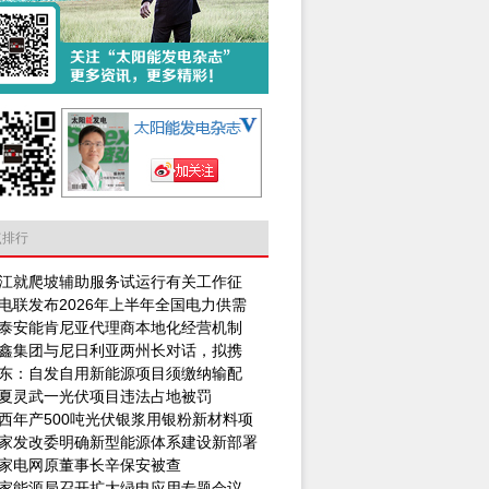
点排行
江就爬坡辅助服务试运行有关工作征
电联发布2026年上半年全国电力供需
泰安能肯尼亚代理商本地化经营机制
鑫集团与尼日利亚两州长对话，拟携
东：自发自用新能源项目须缴纳输配
夏灵武一光伏项目违法占地被罚
西年产500吨光伏银浆用银粉新材料项
家发改委明确新型能源体系建设新部署
家电网原董事长辛保安被查
家能源局召开扩大绿电应用专题会议