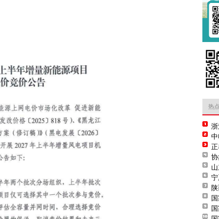
热
浙
中
正
协
山
宁
陕
国
国
国