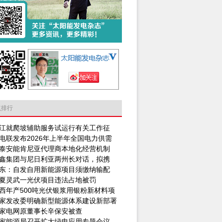
点排行
江就爬坡辅助服务试运行有关工作征
电联发布2026年上半年全国电力供需
泰安能肯尼亚代理商本地化经营机制
鑫集团与尼日利亚两州长对话，拟携
东：自发自用新能源项目须缴纳输配
夏灵武一光伏项目违法占地被罚
西年产500吨光伏银浆用银粉新材料项
家发改委明确新型能源体系建设新部署
家电网原董事长辛保安被查
家能源局召开扩大绿电应用专题会议