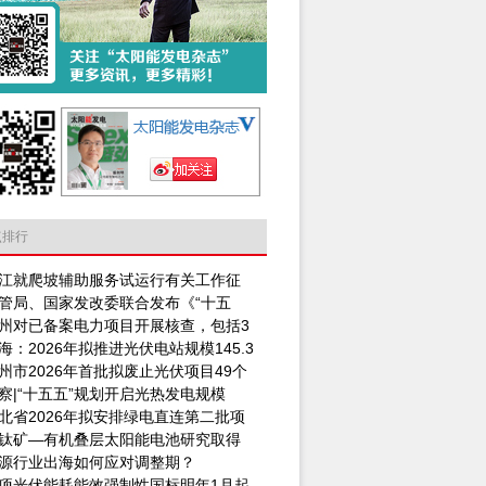
点排行
江就爬坡辅助服务试运行有关工作征
管局、国家发改委联合发布《“十五
州对已备案电力项目开展核查，包括3
海：2026年拟推进光伏电站规模145.3
州市2026年首批拟废止光伏项目49个
察|“十五五”规划开启光热发电规模
北省2026年拟安排绿电直连第二批项
钛矿—有机叠层太阳能电池研究取得
源行业出海如何应对调整期？
项光伏能耗能效强制性国标明年1月起