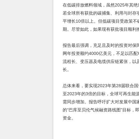
在低碳排放燃料领域，虽然2025年其
若全球所有获批的碳捕集、利用与封存项
平增长10倍以上。但低碳项目受政策
期。尽管如此，如果现有获批项目顺利推进
报告最后强调，充足且及时的投资对保
网年投资额约4000亿美元，不足以匹
流程长、变压器及电缆供应链紧张，以
长。
总体来看，要实现2023年第28届联合
至2023年的3倍的目标，全球可再生
需同步增加。报告呼吁扩大对发展中国家
的“巴库至贝伦气候融资路线图”目标，即
资金。