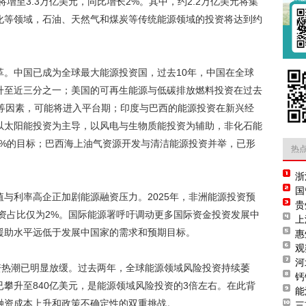
将增至3.3万亿美元，同比增长2%。其中，约2.2万亿美元将集
化等领域，石油、天然气和煤炭等传统能源领域的投资将达到约
革。中国已成为全球最大能源投资国，过去10年，中国在全球
升至近三分之一；美国的可再生能源与低碳排放燃料投资在过去
减等因素，可能将进入平台期；印度与巴西的能源投资在新兴经
以太阳能投资为主导，以风电与生物质能投资为辅助，非化石能
50%的目标；巴西海上油气资源开发与清洁能源投资并举，已形
热
浙
国
与利率高企正加剧能源融资压力。2025年，非洲能源投资预
贵
投资占比仅为2%。国际能源署呼吁调动更多国际资金投资发展中
上
援助水平远低于发展中国家的需求和预期目标。
惠
观
河
资热潮已明显放缓。过去两年，全球能源领域风险投资持续萎
钙
攀升至840亿美元，是能源领域风险投资的3倍左右。在此背
能
融资成本上升和政策不确定性的双重挑战。
三