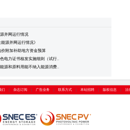
源并网运行情况
生能源并网运行情况》
源电价附加补助地方资金预算
色电力证书核发实施细则（试行..
能源和原料用能不纳入能源消费..
我们
|
杂志订阅
|
广告业务
|
联系方式
|
本站招聘
|
版权信息
|
法